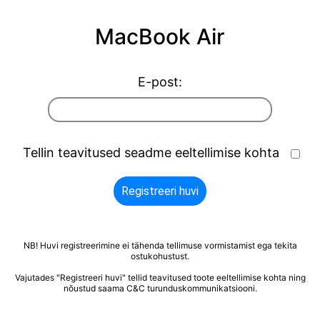
MacBook Air
E-post:
Tellin teavitused seadme eeltellimise kohta
Registreeri huvi
NB! Huvi registreerimine ei tähenda tellimuse vormistamist ega tekita
ostukohustust.
Vajutades "Registreeri huvi" tellid teavitused toote eeltellimise kohta ning
nõustud saama C&C turunduskommunikatsiooni.